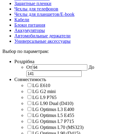
Защитные пленки
Чехлы для телефонов
Чехлы для планшетов/E-book
Кабели
Блоки питания
Аккумуляторы
Автомобильные держатели
Универсальные аксессуары
Выбор по параметрам:
Роздрібна
От
До
Совместимость
LG E610
LG G2 mini
LG L9 P765
LG L90 Dual (D410)
LG Optimus L3 E400
LG Optimus L5 E455
LG Optimus L7 P715
LG Optimus L70 (MS323)
LG Optimus L90 (D415)