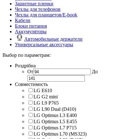
Защитные пленки
Чехлы для телефонов
Чехлы для планшетов/E-book
Кабели
Блоки питания
Аккумуляторы
Автомобильные держатели
Универсальные аксессуары
Выбор по параметрам:
Роздрібна
От
До
Совместимость
LG E610
LG G2 mini
LG L9 P765
LG L90 Dual (D410)
LG Optimus L3 E400
LG Optimus L5 E455
LG Optimus L7 P715
LG Optimus L70 (MS323)