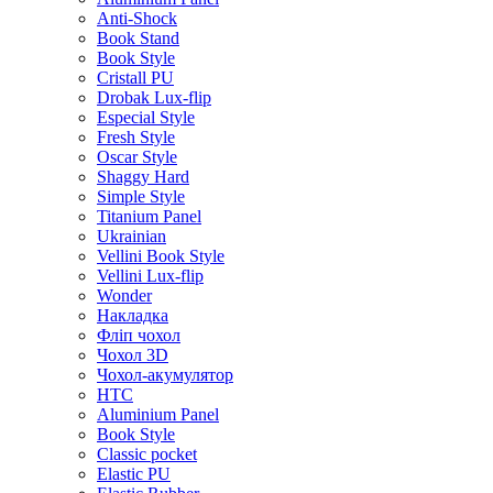
Anti-Shock
Book Stand
Book Style
Cristall PU
Drobak Lux-flip
Especial Style
Fresh Style
Oscar Style
Shaggy Hard
Simple Style
Titanium Panel
Ukrainian
Vellini Book Style
Vellini Lux-flip
Wonder
Накладка
Фліп чохол
Чохол 3D
Чохол-акумулятор
HTC
Aluminium Panel
Book Style
Classic pocket
Elastic PU