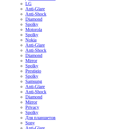
LG
Anti-Glare
Anti-Shock
Diamond
Spolky
Motorola
Spolky
Nokia
Anti-Glare
Anti-Shock
Diamond
Mirror
Spolky
Prestigio
Spolky
Samsung
Anti-Glare
Anti-Shock
Diamond
Mirror
Privacy
Spolky
Для планшетов
Sony
Anti-Glare