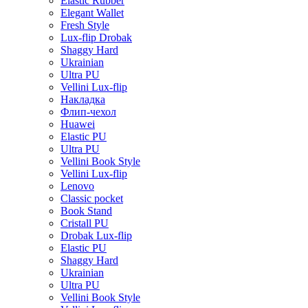
Elastic Rubber
Elegant Wallet
Fresh Style
Lux-flip Drobak
Shaggy Hard
Ukrainian
Ultra PU
Vellini Lux-flip
Накладка
Флип-чехол
Huawei
Elastic PU
Ultra PU
Vellini Book Style
Vellini Lux-flip
Lenovo
Classic pocket
Book Stand
Cristall PU
Drobak Lux-flip
Elastic PU
Shaggy Hard
Ukrainian
Ultra PU
Vellini Book Style