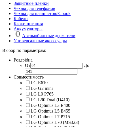
Защитные пленки
Чехлы для телефонов
Чехлы для планшетов/E-book
Кабели
Блоки питания
Аккумуляторы
Автомобильные держатели
Универсальные аксессуары
Выбор по параметрам:
Роздрібна
От
До
Совместимость
LG E610
LG G2 mini
LG L9 P765
LG L90 Dual (D410)
LG Optimus L3 E400
LG Optimus L5 E455
LG Optimus L7 P715
LG Optimus L70 (MS323)