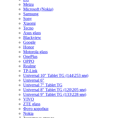
Meizu
Microsoft (Nokia)
Samsung
Sony
Xiaomi
Tecno
Asus glass
Blackview
Google
Honor
Motorola glass
OnePlus
OPPO
Realme
TP-Link
Universal 10" Tablet TG (144\253 мм)
Universal 6"
Universal 7" Tablet TG
Universal 8" Tablet TG (120\205 мм)
Universal 9" Tablet TG (133\228 мм)
VIVO
ZTE glass
Фото коробки
Nokia