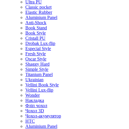
Ultra PU
Classic pocket
Elastic Rubber
Aluminium Panel
Anti-Shock
Book Stand
Book Style
Cristall PU
Drobak Lux-flip
Especial Style
Fresh Style
Oscar Style
Shaggy Hard
Simple Style
Titanium Panel
Ukrainian
Vellini Book Style
Vellini Lux-flip
Wonder
Накладка
Фліп чохол
Чохол 3D
Чохол-акумулятор
HTC
Aluminium Panel