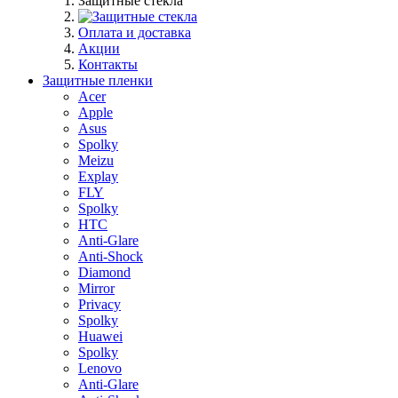
Защитные стекла
Оплата и доставка
Акции
Контакты
Защитные пленки
Acer
Apple
Asus
Spolky
Meizu
Explay
FLY
Spolky
HTC
Anti-Glare
Anti-Shock
Diamond
Mirror
Privacy
Spolky
Huawei
Spolky
Lenovo
Anti-Glare