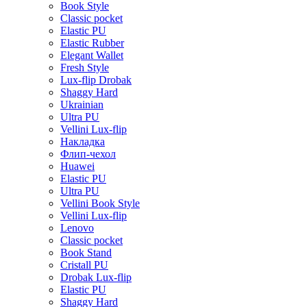
Book Style
Classic pocket
Elastic PU
Elastic Rubber
Elegant Wallet
Fresh Style
Lux-flip Drobak
Shaggy Hard
Ukrainian
Ultra PU
Vellini Lux-flip
Накладка
Флип-чехол
Huawei
Elastic PU
Ultra PU
Vellini Book Style
Vellini Lux-flip
Lenovo
Classic pocket
Book Stand
Cristall PU
Drobak Lux-flip
Elastic PU
Shaggy Hard