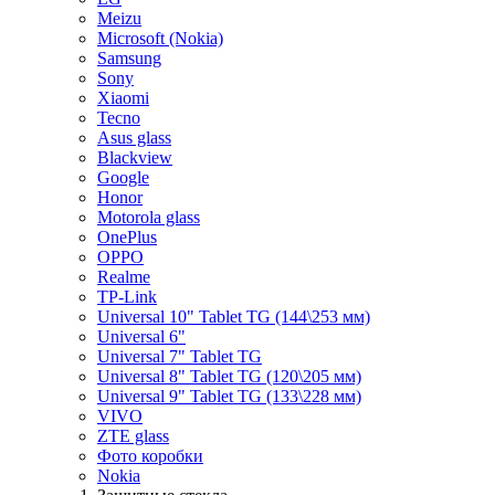
Meizu
Microsoft (Nokia)
Samsung
Sony
Xiaomi
Tecno
Asus glass
Blackview
Google
Honor
Motorola glass
OnePlus
OPPO
Realme
TP-Link
Universal 10" Tablet TG (144\253 мм)
Universal 6"
Universal 7" Tablet TG
Universal 8" Tablet TG (120\205 мм)
Universal 9" Tablet TG (133\228 мм)
VIVO
ZTE glass
Фото коробки
Nokia