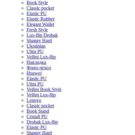
Book Style
Classic pocket
Elastic PU
Elastic Rubber
Elegant Wallet
Fresh Style
Lux-flip Drobak
Shaggy Hard
Ukrainian
Ultra PU
Vellini Lux-flip
Накладка
Флип-чехол
Huawei
Elastic PU
Ultra PU
Vellini Book Style
Vellini Lux-flip
Lenovo
Classic pocket
Book Stand
Cristall PU
Drobak Lux-flip
Elastic PU
Shaggy Hard