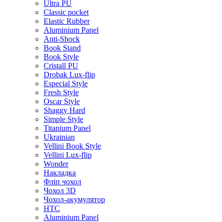
Ultra PU
Classic pocket
Elastic Rubber
Aluminium Panel
Anti-Shock
Book Stand
Book Style
Cristall PU
Drobak Lux-flip
Especial Style
Fresh Style
Oscar Style
Shaggy Hard
Simple Style
Titanium Panel
Ukrainian
Vellini Book Style
Vellini Lux-flip
Wonder
Накладка
Фліп чохол
Чохол 3D
Чохол-акумулятор
HTC
Aluminium Panel