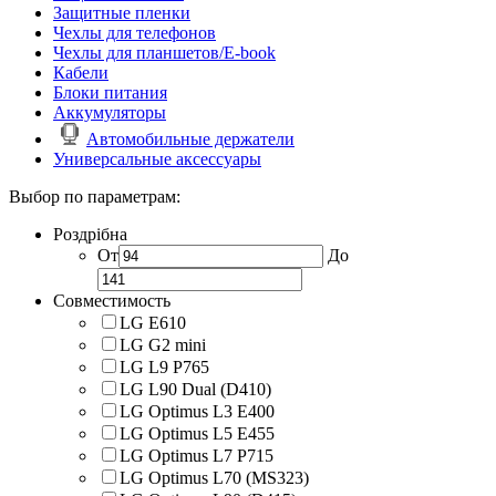
Защитные пленки
Чехлы для телефонов
Чехлы для планшетов/E-book
Кабели
Блоки питания
Аккумуляторы
Автомобильные держатели
Универсальные аксессуары
Выбор по параметрам:
Роздрібна
От
До
Совместимость
LG E610
LG G2 mini
LG L9 P765
LG L90 Dual (D410)
LG Optimus L3 E400
LG Optimus L5 E455
LG Optimus L7 P715
LG Optimus L70 (MS323)