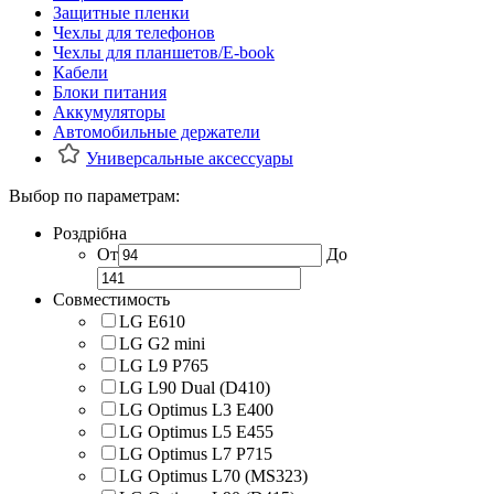
Защитные пленки
Чехлы для телефонов
Чехлы для планшетов/E-book
Кабели
Блоки питания
Аккумуляторы
Автомобильные держатели
Универсальные аксессуары
Выбор по параметрам:
Роздрібна
От
До
Совместимость
LG E610
LG G2 mini
LG L9 P765
LG L90 Dual (D410)
LG Optimus L3 E400
LG Optimus L5 E455
LG Optimus L7 P715
LG Optimus L70 (MS323)