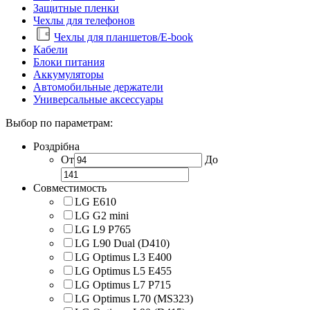
Защитные пленки
Чехлы для телефонов
Чехлы для планшетов/E-book
Кабели
Блоки питания
Аккумуляторы
Автомобильные держатели
Универсальные аксессуары
Выбор по параметрам:
Роздрібна
От
До
Совместимость
LG E610
LG G2 mini
LG L9 P765
LG L90 Dual (D410)
LG Optimus L3 E400
LG Optimus L5 E455
LG Optimus L7 P715
LG Optimus L70 (MS323)