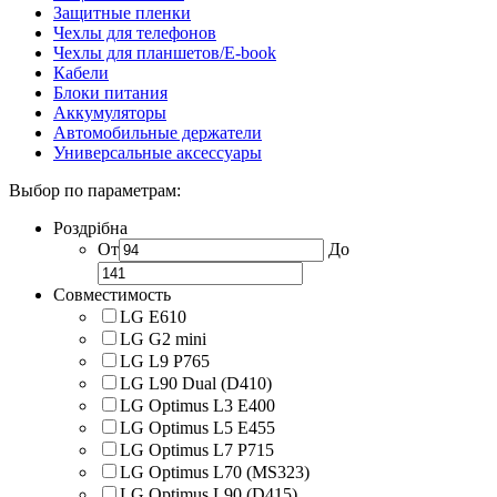
Защитные пленки
Чехлы для телефонов
Чехлы для планшетов/E-book
Кабели
Блоки питания
Аккумуляторы
Автомобильные держатели
Универсальные аксессуары
Выбор по параметрам:
Роздрібна
От
До
Совместимость
LG E610
LG G2 mini
LG L9 P765
LG L90 Dual (D410)
LG Optimus L3 E400
LG Optimus L5 E455
LG Optimus L7 P715
LG Optimus L70 (MS323)
LG Optimus L90 (D415)