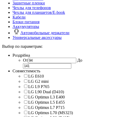
Защитные пленки
Чехлы для телефонов
Чехлы для планшетов/E-book
Кабели
Блоки питания
Аккумуляторы
Автомобильные держатели
Универсальные аксессуары
Выбор по параметрам:
Роздрібна
От
До
Совместимость
LG E610
LG G2 mini
LG L9 P765
LG L90 Dual (D410)
LG Optimus L3 E400
LG Optimus L5 E455
LG Optimus L7 P715
LG Optimus L70 (MS323)