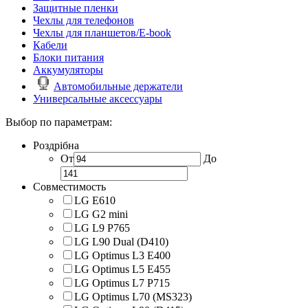
Защитные пленки
Чехлы для телефонов
Чехлы для планшетов/E-book
Кабели
Блоки питания
Аккумуляторы
Автомобильные держатели
Универсальные аксессуары
Выбор по параметрам:
Роздрібна
От
До
Совместимость
LG E610
LG G2 mini
LG L9 P765
LG L90 Dual (D410)
LG Optimus L3 E400
LG Optimus L5 E455
LG Optimus L7 P715
LG Optimus L70 (MS323)