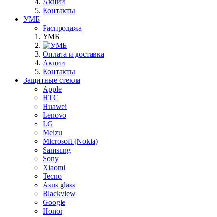
Акции
Контакты
УМБ
Распродажа
УМБ
Оплата и доставка
Акции
Контакты
Защитные стекла
Apple
HTC
Huawei
Lenovo
LG
Meizu
Microsoft (Nokia)
Samsung
Sony
Xiaomi
Tecno
Asus glass
Blackview
Google
Honor