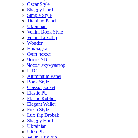
Oscar Style
Shaggy Hard
Simple Style
Titanium Panel
Ukrainian
Vellini Book Style
Vellini Lux-flip
Wonder
Накладка
Фліп чохол
Чохол 3D
Чохол-акумулятор
HTC
Aluminium Panel
Book Style
Classic pocket
Elastic PU
Elastic Rubber
Elegant Wallet
Fresh Style
Lux-flip Drobak
Shaggy Hard
Ukrainian
Ultra PU
Vellini Lux-flip