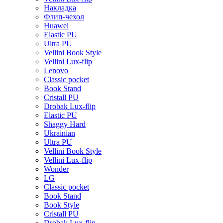
Накладка
Флип-чехол
Huawei
Elastic PU
Ultra PU
Vellini Book Style
Vellini Lux-flip
Lenovo
Classic pocket
Book Stand
Cristall PU
Drobak Lux-flip
Elastic PU
Shaggy Hard
Ukrainian
Ultra PU
Vellini Book Style
Vellini Lux-flip
Wonder
LG
Classic pocket
Book Stand
Book Style
Cristall PU
Drobak Lux-flip