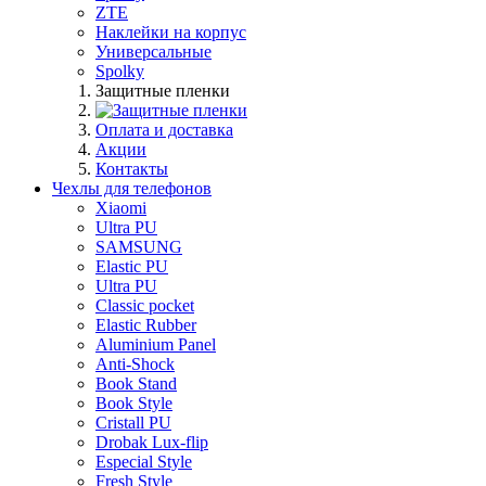
ZTE
Наклейки на корпус
Универсальные
Spolky
Защитные пленки
Оплата и доставка
Акции
Контакты
Чехлы для телефонов
Xiaomi
Ultra PU
SAMSUNG
Elastic PU
Ultra PU
Classic pocket
Elastic Rubber
Aluminium Panel
Anti-Shock
Book Stand
Book Style
Cristall PU
Drobak Lux-flip
Especial Style
Fresh Style