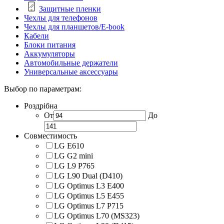
Защитные пленки
Чехлы для телефонов
Чехлы для планшетов/E-book
Кабели
Блоки питания
Аккумуляторы
Автомобильные держатели
Универсальные аксессуары
Выбор по параметрам:
Роздрібна
От
До
Совместимость
LG E610
LG G2 mini
LG L9 P765
LG L90 Dual (D410)
LG Optimus L3 E400
LG Optimus L5 E455
LG Optimus L7 P715
LG Optimus L70 (MS323)