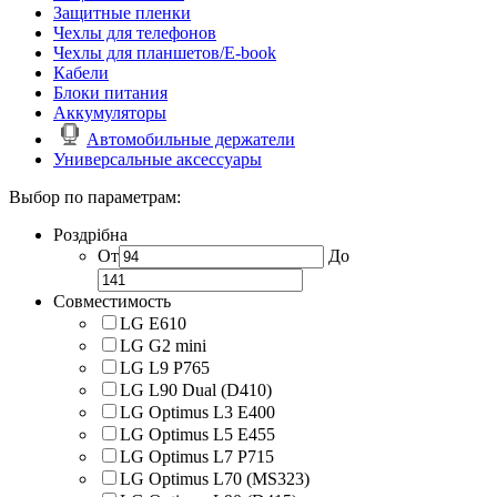
Защитные пленки
Чехлы для телефонов
Чехлы для планшетов/E-book
Кабели
Блоки питания
Аккумуляторы
Автомобильные держатели
Универсальные аксессуары
Выбор по параметрам:
Роздрібна
От
До
Совместимость
LG E610
LG G2 mini
LG L9 P765
LG L90 Dual (D410)
LG Optimus L3 E400
LG Optimus L5 E455
LG Optimus L7 P715
LG Optimus L70 (MS323)