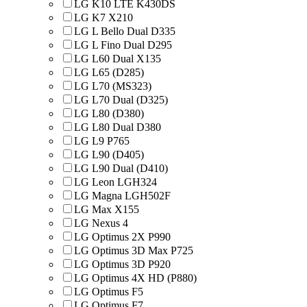
LG K10 LTE K430DS
LG K7 X210
LG L Bello Dual D335
LG L Fino Dual D295
LG L60 Dual X135
LG L65 (D285)
LG L70 (MS323)
LG L70 Dual (D325)
LG L80 (D380)
LG L80 Dual D380
LG L9 P765
LG L90 (D405)
LG L90 Dual (D410)
LG Leon LGH324
LG Magna LGH502F
LG Max X155
LG Nexus 4
LG Optimus 2X P990
LG Optimus 3D Max P725
LG Optimus 3D P920
LG Optimus 4X HD (P880)
LG Optimus F5
LG Optimus F7