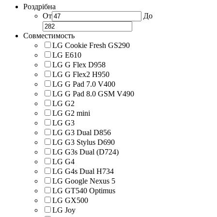
Роздрібна
От
До
Совместимость
LG Cookie Fresh GS290
LG E610
LG G Flex D958
LG G Flex2 H950
LG G Pad 7.0 V400
LG G Pad 8.0 GSM V490
LG G2
LG G2 mini
LG G3
LG G3 Dual D856
LG G3 Stylus D690
LG G3s Dual (D724)
LG G4
LG G4s Dual H734
LG Google Nexus 5
LG GT540 Optimus
LG GX500
LG Joy