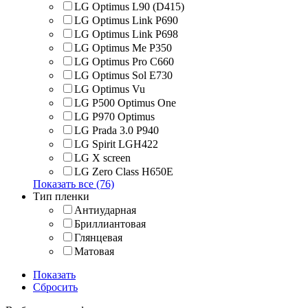
LG Optimus L90 (D415)
LG Optimus Link P690
LG Optimus Link P698
LG Optimus Me P350
LG Optimus Pro C660
LG Optimus Sol E730
LG Optimus Vu
LG P500 Optimus One
LG P970 Optimus
LG Prada 3.0 P940
LG Spirit LGH422
LG X screen
LG Zero Class H650E
Показать все (76)
Тип пленки
Антиударная
Бриллиантовая
Глянцевая
Матовая
Показать
Сбросить