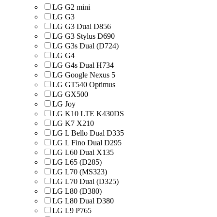
LG G2 mini
LG G3
LG G3 Dual D856
LG G3 Stylus D690
LG G3s Dual (D724)
LG G4
LG G4s Dual H734
LG Google Nexus 5
LG GT540 Optimus
LG GX500
LG Joy
LG K10 LTE K430DS
LG K7 X210
LG L Bello Dual D335
LG L Fino Dual D295
LG L60 Dual X135
LG L65 (D285)
LG L70 (MS323)
LG L70 Dual (D325)
LG L80 (D380)
LG L80 Dual D380
LG L9 P765