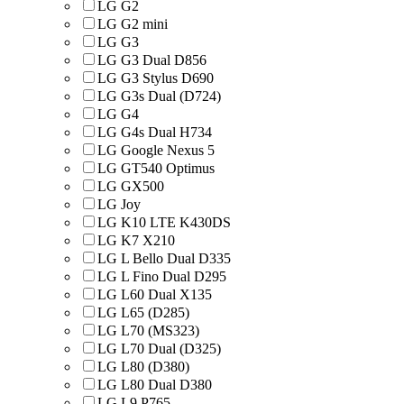
LG G2
LG G2 mini
LG G3
LG G3 Dual D856
LG G3 Stylus D690
LG G3s Dual (D724)
LG G4
LG G4s Dual H734
LG Google Nexus 5
LG GT540 Optimus
LG GX500
LG Joy
LG K10 LTE K430DS
LG K7 X210
LG L Bello Dual D335
LG L Fino Dual D295
LG L60 Dual X135
LG L65 (D285)
LG L70 (MS323)
LG L70 Dual (D325)
LG L80 (D380)
LG L80 Dual D380
LG L9 P765