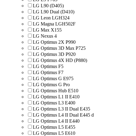
LG L90 (D405)
LG L90 Dual (D410)
LG Leon LGH324
LG Magna LGH502F
LG Max X155
LG Nexus 4
LG Optimus 2X P990
LG Optimus 3D Max P725
LG Optimus 3D P920
LG Optimus 4X HD (P880)
LG Optimus F5
LG Optimus F7
LG Optimus G E975
LG Optimus G Pro
LG Optimus Hub E510
LG Optimus L1 II E410
LG Optimus L3 E400
LG Optimus L3 II Dual E435
LG Optimus L4 II Dual E445 d
LG Optimus L4 II E440
LG Optimus L5 E455
LG Optimus L5 E610