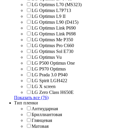
LG Optimus L70 (MS323)
LG Optimus L7P713
LG Optimus L9 II
LG Optimus L90 (D415)
LG Optimus Link P690
LG Optimus Link P698
LG Optimus Me P350
LG Optimus Pro C660
LG Optimus Sol E730
LG Optimus Vu
LG P500 Optimus One
LG P970 Optimus
LG Prada 3.0 P940
LG Spirit LGH422
LG X screen
LG Zero Class H650E
Показать все (76)
Тип пленки
Антиударная
Бриллиантовая
Глянцевая
Матовая