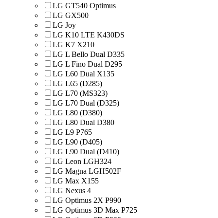
LG GT540 Optimus
LG GX500
LG Joy
LG K10 LTE K430DS
LG K7 X210
LG L Bello Dual D335
LG L Fino Dual D295
LG L60 Dual X135
LG L65 (D285)
LG L70 (MS323)
LG L70 Dual (D325)
LG L80 (D380)
LG L80 Dual D380
LG L9 P765
LG L90 (D405)
LG L90 Dual (D410)
LG Leon LGH324
LG Magna LGH502F
LG Max X155
LG Nexus 4
LG Optimus 2X P990
LG Optimus 3D Max P725