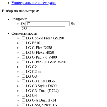
Универсальные аксессуары
Выбор по параметрам:
Роздрібна
От
До
Совместимость
LG Cookie Fresh GS290
LG E610
LG G Flex D958
LG G Flex2 H950
LG G Pad 7.0 V400
LG G Pad 8.0 GSM V490
LG G2
LG G2 mini
LG G3
LG G3 Dual D856
LG G3 Stylus D690
LG G3s Dual (D724)
LG G4
LG G4s Dual H734
LG Google Nexus 5