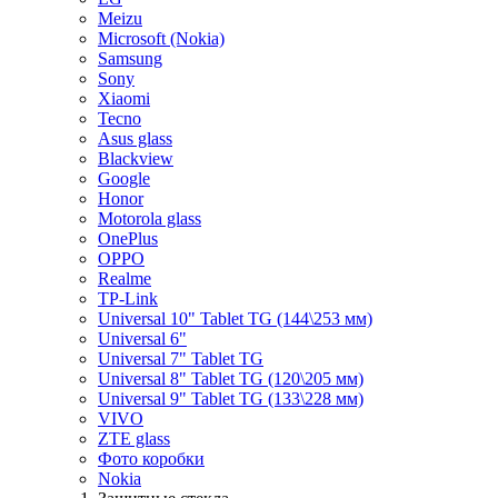
Meizu
Microsoft (Nokia)
Samsung
Sony
Xiaomi
Tecno
Asus glass
Blackview
Google
Honor
Motorola glass
OnePlus
OPPO
Realme
TP-Link
Universal 10" Tablet TG (144\253 мм)
Universal 6"
Universal 7" Tablet TG
Universal 8" Tablet TG (120\205 мм)
Universal 9" Tablet TG (133\228 мм)
VIVO
ZTE glass
Фото коробки
Nokia