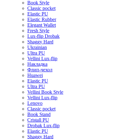
Book Style
Classic pocket
Elastic PU
Elastic Rubber
Elegant Wallet
Fresh Style
Lux-flip Drobak
Shaggy Hard
Ukrainian
Ultra PU
Vellini Lux-flip
Накладка
Флип-чехол
Huawei
Elastic PU
Ultra PU
Vellini Book Style
Vellini Lux-flip
Lenovo
Classic pocket
Book Stand
Cristall PU
Drobak Lux-flip
Elastic PU
Shaggy Hard