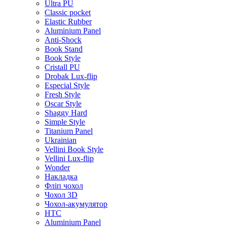
Ultra PU
Classic pocket
Elastic Rubber
Aluminium Panel
Anti-Shock
Book Stand
Book Style
Cristall PU
Drobak Lux-flip
Especial Style
Fresh Style
Oscar Style
Shaggy Hard
Simple Style
Titanium Panel
Ukrainian
Vellini Book Style
Vellini Lux-flip
Wonder
Накладка
Фліп чохол
Чохол 3D
Чохол-акумулятор
HTC
Aluminium Panel