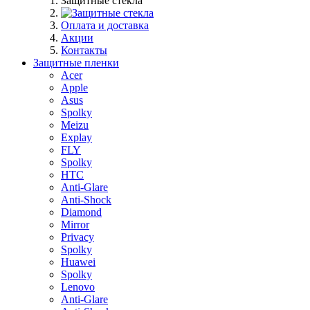
Защитные стекла
Оплата и доставка
Акции
Контакты
Защитные пленки
Acer
Apple
Asus
Spolky
Meizu
Explay
FLY
Spolky
HTC
Anti-Glare
Anti-Shock
Diamond
Mirror
Privacy
Spolky
Huawei
Spolky
Lenovo
Anti-Glare