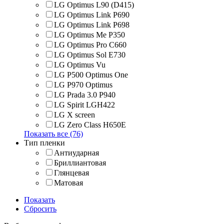
LG Optimus L90 (D415)
LG Optimus Link P690
LG Optimus Link P698
LG Optimus Me P350
LG Optimus Pro C660
LG Optimus Sol E730
LG Optimus Vu
LG P500 Optimus One
LG P970 Optimus
LG Prada 3.0 P940
LG Spirit LGH422
LG X screen
LG Zero Class H650E
Показать все (76)
Тип пленки
Антиударная
Бриллиантовая
Глянцевая
Матовая
Показать
Сбросить