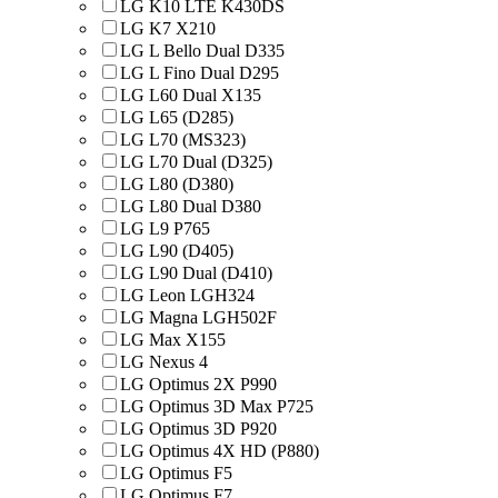
LG K10 LTE K430DS
LG K7 X210
LG L Bello Dual D335
LG L Fino Dual D295
LG L60 Dual X135
LG L65 (D285)
LG L70 (MS323)
LG L70 Dual (D325)
LG L80 (D380)
LG L80 Dual D380
LG L9 P765
LG L90 (D405)
LG L90 Dual (D410)
LG Leon LGH324
LG Magna LGH502F
LG Max X155
LG Nexus 4
LG Optimus 2X P990
LG Optimus 3D Max P725
LG Optimus 3D P920
LG Optimus 4X HD (P880)
LG Optimus F5
LG Optimus F7