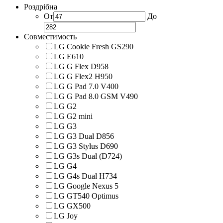
Роздрібна
От
До
Совместимость
LG Cookie Fresh GS290
LG E610
LG G Flex D958
LG G Flex2 H950
LG G Pad 7.0 V400
LG G Pad 8.0 GSM V490
LG G2
LG G2 mini
LG G3
LG G3 Dual D856
LG G3 Stylus D690
LG G3s Dual (D724)
LG G4
LG G4s Dual H734
LG Google Nexus 5
LG GT540 Optimus
LG GX500
LG Joy