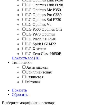
LG Optimus Link P690
LG Optimus Link P698
LG Optimus Me P350
LG Optimus Pro C660
LG Optimus Sol E730
LG Optimus Vu
LG P500 Optimus One
LG P970 Optimus
LG Prada 3.0 P940
LG Spirit LGH422
LG X screen
LG Zero Class H650E
Показать все (76)
Тип пленки
Антиударная
Бриллиантовая
Глянцевая
Матовая
Показать
Сбросить
Выберите модификацию товара