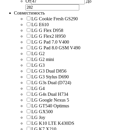
От
До
Совместимость
LG Cookie Fresh GS290
LG E610
LG G Flex D958
LG G Flex2 H950
LG G Pad 7.0 V400
LG G Pad 8.0 GSM V490
LG G2
LG G2 mini
LG G3
LG G3 Dual D856
LG G3 Stylus D690
LG G3s Dual (D724)
LG G4
LG G4s Dual H734
LG Google Nexus 5
LG GT540 Optimus
LG GX500
LG Joy
LG K10 LTE K430DS
LG K7 X210