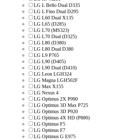
LG L Bello Dual D335
LG L Fino Dual D295
LG L60 Dual X135
LG L65 (D285)
LG L70 (MS323)
LG L70 Dual (D325)
LG L80 (D380)
LG L80 Dual D380
LG L9 P765
LG L90 (D405)
LG L90 Dual (D410)
LG Leon LGH324
LG Magna LGH502F
LG Max X155
LG Nexus 4
LG Optimus 2X P990
LG Optimus 3D Max P725
LG Optimus 3D P920
LG Optimus 4X HD (P880)
LG Optimus F5
LG Optimus F7
LG Optimus G E975