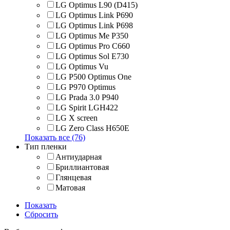
LG Optimus L90 (D415)
LG Optimus Link P690
LG Optimus Link P698
LG Optimus Me P350
LG Optimus Pro C660
LG Optimus Sol E730
LG Optimus Vu
LG P500 Optimus One
LG P970 Optimus
LG Prada 3.0 P940
LG Spirit LGH422
LG X screen
LG Zero Class H650E
Показать все (76)
Тип пленки
Антиударная
Бриллиантовая
Глянцевая
Матовая
Показать
Сбросить