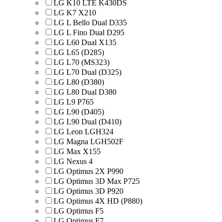
LG K10 LTE K430DS
LG K7 X210
LG L Bello Dual D335
LG L Fino Dual D295
LG L60 Dual X135
LG L65 (D285)
LG L70 (MS323)
LG L70 Dual (D325)
LG L80 (D380)
LG L80 Dual D380
LG L9 P765
LG L90 (D405)
LG L90 Dual (D410)
LG Leon LGH324
LG Magna LGH502F
LG Max X155
LG Nexus 4
LG Optimus 2X P990
LG Optimus 3D Max P725
LG Optimus 3D P920
LG Optimus 4X HD (P880)
LG Optimus F5
LG Optimus F7