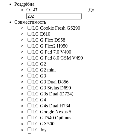
Роздрібна
От
До
Совместимость
LG Cookie Fresh GS290
LG E610
LG G Flex D958
LG G Flex2 H950
LG G Pad 7.0 V400
LG G Pad 8.0 GSM V490
LG G2
LG G2 mini
LG G3
LG G3 Dual D856
LG G3 Stylus D690
LG G3s Dual (D724)
LG G4
LG G4s Dual H734
LG Google Nexus 5
LG GT540 Optimus
LG GX500
LG Joy