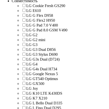
Совместимость
LG Cookie Fresh GS290
LG E610
LG G Flex D958
LG G Flex2 H950
LG G Pad 7.0 V400
LG G Pad 8.0 GSM V490
LG G2
LG G2 mini
LG G3
LG G3 Dual D856
LG G3 Stylus D690
LG G3s Dual (D724)
LG G4
LG G4s Dual H734
LG Google Nexus 5
LG GT540 Optimus
LG GX500
LG Joy
LG K10 LTE K430DS
LG K7 X210
LG L Bello Dual D335
LG L Fino Dual D295