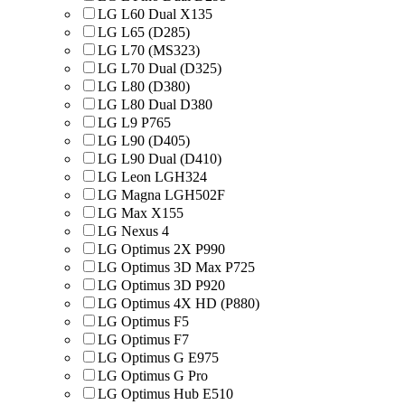
LG L60 Dual X135
LG L65 (D285)
LG L70 (MS323)
LG L70 Dual (D325)
LG L80 (D380)
LG L80 Dual D380
LG L9 P765
LG L90 (D405)
LG L90 Dual (D410)
LG Leon LGH324
LG Magna LGH502F
LG Max X155
LG Nexus 4
LG Optimus 2X P990
LG Optimus 3D Max P725
LG Optimus 3D P920
LG Optimus 4X HD (P880)
LG Optimus F5
LG Optimus F7
LG Optimus G E975
LG Optimus G Pro
LG Optimus Hub E510