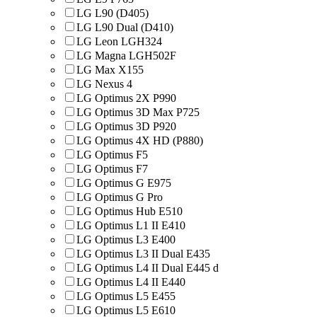
LG L90 (D405)
LG L90 Dual (D410)
LG Leon LGH324
LG Magna LGH502F
LG Max X155
LG Nexus 4
LG Optimus 2X P990
LG Optimus 3D Max P725
LG Optimus 3D P920
LG Optimus 4X HD (P880)
LG Optimus F5
LG Optimus F7
LG Optimus G E975
LG Optimus G Pro
LG Optimus Hub E510
LG Optimus L1 II E410
LG Optimus L3 E400
LG Optimus L3 II Dual E435
LG Optimus L4 II Dual E445 d
LG Optimus L4 II E440
LG Optimus L5 E455
LG Optimus L5 E610