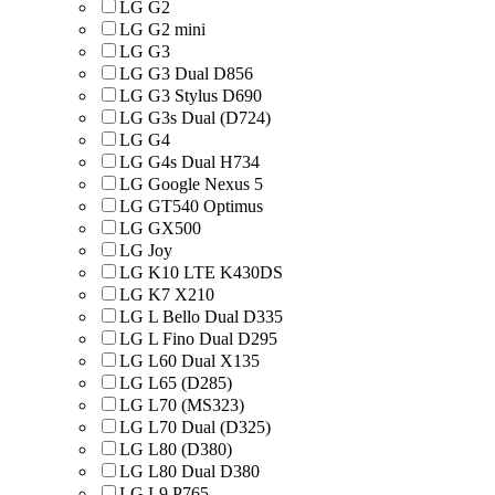
LG G2
LG G2 mini
LG G3
LG G3 Dual D856
LG G3 Stylus D690
LG G3s Dual (D724)
LG G4
LG G4s Dual H734
LG Google Nexus 5
LG GT540 Optimus
LG GX500
LG Joy
LG K10 LTE K430DS
LG K7 X210
LG L Bello Dual D335
LG L Fino Dual D295
LG L60 Dual X135
LG L65 (D285)
LG L70 (MS323)
LG L70 Dual (D325)
LG L80 (D380)
LG L80 Dual D380
LG L9 P765