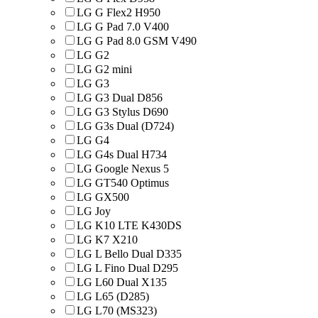
LG G Flex2 H950
LG G Pad 7.0 V400
LG G Pad 8.0 GSM V490
LG G2
LG G2 mini
LG G3
LG G3 Dual D856
LG G3 Stylus D690
LG G3s Dual (D724)
LG G4
LG G4s Dual H734
LG Google Nexus 5
LG GT540 Optimus
LG GX500
LG Joy
LG K10 LTE K430DS
LG K7 X210
LG L Bello Dual D335
LG L Fino Dual D295
LG L60 Dual X135
LG L65 (D285)
LG L70 (MS323)