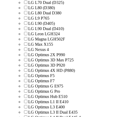
LG L70 Dual (D325)
LG L80 (D380)
LG L80 Dual D380
LG L9 P765
LG L90 (D405)
LG L90 Dual (D410)
LG Leon LGH324
LG Magna LGH502F
LG Max X155
LG Nexus 4
LG Optimus 2X P990
LG Optimus 3D Max P725
LG Optimus 3D P920
LG Optimus 4X HD (P880)
LG Optimus F5
LG Optimus F7
LG Optimus G E975
LG Optimus G Pro
LG Optimus Hub E510
LG Optimus L1 II E410
LG Optimus L3 E400
LG Optimus L3 II Dual E435