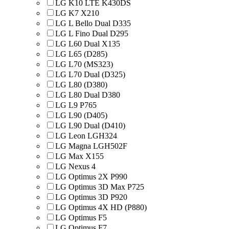
LG K10 LTE K430DS
LG K7 X210
LG L Bello Dual D335
LG L Fino Dual D295
LG L60 Dual X135
LG L65 (D285)
LG L70 (MS323)
LG L70 Dual (D325)
LG L80 (D380)
LG L80 Dual D380
LG L9 P765
LG L90 (D405)
LG L90 Dual (D410)
LG Leon LGH324
LG Magna LGH502F
LG Max X155
LG Nexus 4
LG Optimus 2X P990
LG Optimus 3D Max P725
LG Optimus 3D P920
LG Optimus 4X HD (P880)
LG Optimus F5
LG Optimus F7