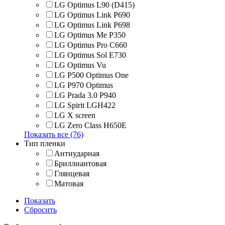
LG Optimus L90 (D415)
LG Optimus Link P690
LG Optimus Link P698
LG Optimus Me P350
LG Optimus Pro C660
LG Optimus Sol E730
LG Optimus Vu
LG P500 Optimus One
LG P970 Optimus
LG Prada 3.0 P940
LG Spirit LGH422
LG X screen
LG Zero Class H650E
Показать все (76)
Тип пленки
Антиударная
Бриллиантовая
Глянцевая
Матовая
Показать
Сбросить