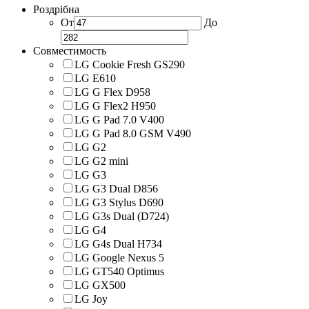
Роздрібна
От
До
Совместимость
LG Cookie Fresh GS290
LG E610
LG G Flex D958
LG G Flex2 H950
LG G Pad 7.0 V400
LG G Pad 8.0 GSM V490
LG G2
LG G2 mini
LG G3
LG G3 Dual D856
LG G3 Stylus D690
LG G3s Dual (D724)
LG G4
LG G4s Dual H734
LG Google Nexus 5
LG GT540 Optimus
LG GX500
LG Joy