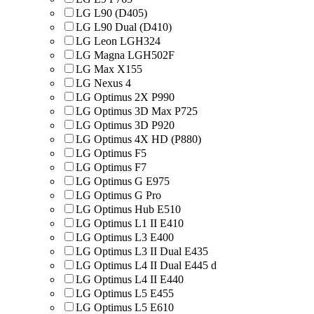
LG L90 (D405)
LG L90 Dual (D410)
LG Leon LGH324
LG Magna LGH502F
LG Max X155
LG Nexus 4
LG Optimus 2X P990
LG Optimus 3D Max P725
LG Optimus 3D P920
LG Optimus 4X HD (P880)
LG Optimus F5
LG Optimus F7
LG Optimus G E975
LG Optimus G Pro
LG Optimus Hub E510
LG Optimus L1 II E410
LG Optimus L3 E400
LG Optimus L3 II Dual E435
LG Optimus L4 II Dual E445 d
LG Optimus L4 II E440
LG Optimus L5 E455
LG Optimus L5 E610