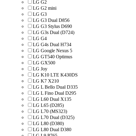
LG G2
LG G2 mini
LG G3
LG G3 Dual D856
LG G3 Stylus D690
LG G3s Dual (D724)
LG G4
LG G4s Dual H734
LG Google Nexus 5
LG GT540 Optimus
LG GX500
LG Joy
LG K10 LTE K430DS
LG K7 X210
LG L Bello Dual D335
LG L Fino Dual D295
LG L60 Dual X135
LG L65 (D285)
LG L70 (MS323)
LG L70 Dual (D325)
LG L80 (D380)
LG L80 Dual D380
LG L9 P765