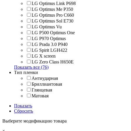
LG Optimus Link P698
LG Optimus Me P350
LG Optimus Pro C660
LG Optimus Sol E730
LG Optimus Vu
LG P500 Optimus One
LG P970 Optimus
LG Prada 3.0 P940
LG Spirit LGH422
LG X screen
LG Zero Class H650E
Показать все (76)
Тип пленки
Антиударная
Бриллиантовая
Глянцевая
Матовая
Показать
Сбросить
Выберите модификацию товара
×