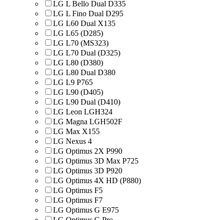
LG L Bello Dual D335
LG L Fino Dual D295
LG L60 Dual X135
LG L65 (D285)
LG L70 (MS323)
LG L70 Dual (D325)
LG L80 (D380)
LG L80 Dual D380
LG L9 P765
LG L90 (D405)
LG L90 Dual (D410)
LG Leon LGH324
LG Magna LGH502F
LG Max X155
LG Nexus 4
LG Optimus 2X P990
LG Optimus 3D Max P725
LG Optimus 3D P920
LG Optimus 4X HD (P880)
LG Optimus F5
LG Optimus F7
LG Optimus G E975
LG Optimus G Pro