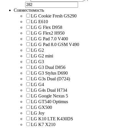
Совместимость
LG Cookie Fresh GS290
LG E610
LG G Flex D958
LG G Flex2 H950
LG G Pad 7.0 V400
LG G Pad 8.0 GSM V490
LG G2
LG G2 mini
LG G3
LG G3 Dual D856
LG G3 Stylus D690
LG G3s Dual (D724)
LG G4
LG G4s Dual H734
LG Google Nexus 5
LG GT540 Optimus
LG GX500
LG Joy
LG K10 LTE K430DS
LG K7 X210