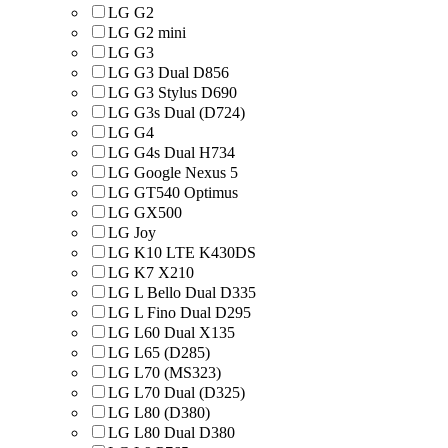
LG G2
LG G2 mini
LG G3
LG G3 Dual D856
LG G3 Stylus D690
LG G3s Dual (D724)
LG G4
LG G4s Dual H734
LG Google Nexus 5
LG GT540 Optimus
LG GX500
LG Joy
LG K10 LTE K430DS
LG K7 X210
LG L Bello Dual D335
LG L Fino Dual D295
LG L60 Dual X135
LG L65 (D285)
LG L70 (MS323)
LG L70 Dual (D325)
LG L80 (D380)
LG L80 Dual D380