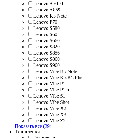
Lenovo A7010
Lenovo A859
Lenovo K3 Note
Lenovo P70
Lenovo S580
Lenovo S60
Lenovo S660
Lenovo S820
Lenovo S856
Lenovo S860
Lenovo S960
Lenovo Vibe K5 Note
Lenovo Vibe K5/K5 Plus
Lenovo Vibe P1
Lenovo Vibe P1m
Lenovo Vibe S1
Lenovo Vibe Shot
Lenovo Vibe X2
Lenovo Vibe X3
Lenovo Vibe Z2
Показать все (29)
Тип пленки
Глянцевая