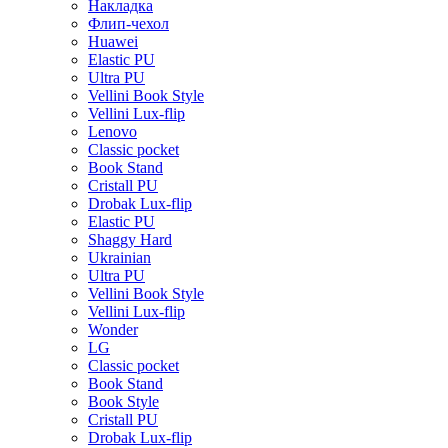
Накладка
Флип-чехол
Huawei
Elastic PU
Ultra PU
Vellini Book Style
Vellini Lux-flip
Lenovo
Classic pocket
Book Stand
Cristall PU
Drobak Lux-flip
Elastic PU
Shaggy Hard
Ukrainian
Ultra PU
Vellini Book Style
Vellini Lux-flip
Wonder
LG
Classic pocket
Book Stand
Book Style
Cristall PU
Drobak Lux-flip