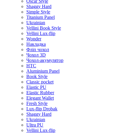
Oscar Style
Shaggy Hard
Simple Style
Titanium Panel
Ukrainian
Vellini Book Style
Vellini Lux-flip
Wonder
Накладка
Фліп чохол
Чохол 3D
Чохол-акумулятор
HTC
Aluminium Panel
Book Style
Classic pocket
Elastic PU
Elastic Rubber
Elegant Wallet
Fresh Style
Lux-flip Drobak
Shaggy Hard
Ukrainian
Ultra PU
Vellini Lux-flip