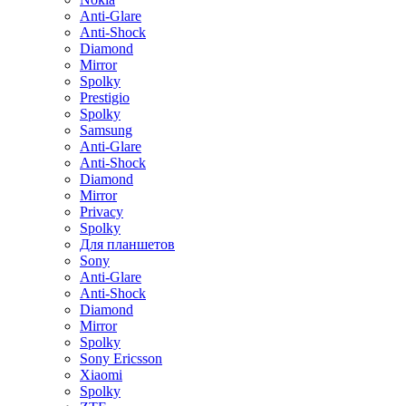
Anti-Glare
Anti-Shock
Diamond
Mirror
Spolky
Prestigio
Spolky
Samsung
Anti-Glare
Anti-Shock
Diamond
Mirror
Privacy
Spolky
Для планшетов
Sony
Anti-Glare
Anti-Shock
Diamond
Mirror
Spolky
Sony Ericsson
Xiaomi
Spolky