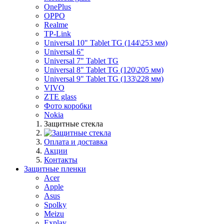
OnePlus
OPPO
Realme
TP-Link
Universal 10" Tablet TG (144\253 мм)
Universal 6"
Universal 7" Tablet TG
Universal 8" Tablet TG (120\205 мм)
Universal 9" Tablet TG (133\228 мм)
VIVO
ZTE glass
Фото коробки
Nokia
Защитные стекла
Оплата и доставка
Акции
Контакты
Защитные пленки
Acer
Apple
Asus
Spolky
Meizu
Explay