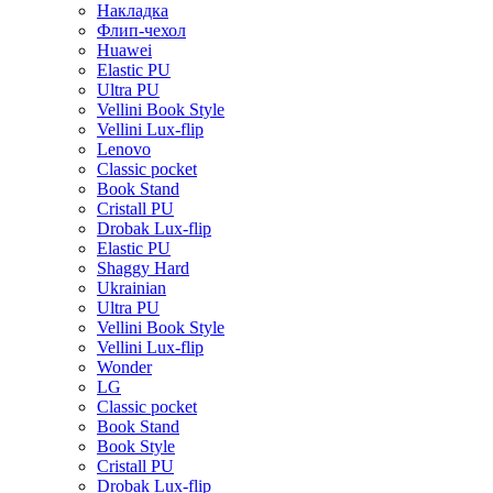
Накладка
Флип-чехол
Huawei
Elastic PU
Ultra PU
Vellini Book Style
Vellini Lux-flip
Lenovo
Classic pocket
Book Stand
Cristall PU
Drobak Lux-flip
Elastic PU
Shaggy Hard
Ukrainian
Ultra PU
Vellini Book Style
Vellini Lux-flip
Wonder
LG
Classic pocket
Book Stand
Book Style
Cristall PU
Drobak Lux-flip