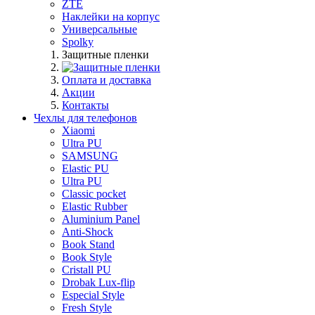
ZTE
Наклейки на корпус
Универсальные
Spolky
Защитные пленки
Оплата и доставка
Акции
Контакты
Чехлы для телефонов
Xiaomi
Ultra PU
SAMSUNG
Elastic PU
Ultra PU
Classic pocket
Elastic Rubber
Aluminium Panel
Anti-Shock
Book Stand
Book Style
Cristall PU
Drobak Lux-flip
Especial Style
Fresh Style