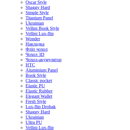
Oscar Style
Shaggy Hard
Simple Style
Titanium Panel
Ukrainian
Vellini Book Style
Vellini Lux-flip
Wonder
Накладка
Фліп чохол
Чохол 3D
Чохол-акумулятор
HTC
Aluminium Panel
Book Style
Classic pocket
Elastic PU
Elastic Rubber
Elegant Wallet
Fresh Style
Lux-flip Drobak
Shaggy Hard
Ukrainian
Ultra PU
Vellini Lux-flip