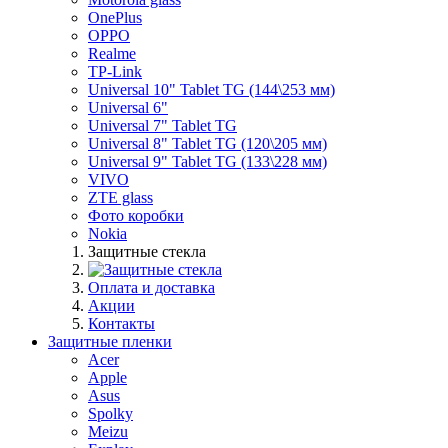
OnePlus
OPPO
Realme
TP-Link
Universal 10" Tablet TG (144\253 мм)
Universal 6"
Universal 7" Tablet TG
Universal 8" Tablet TG (120\205 мм)
Universal 9" Tablet TG (133\228 мм)
VIVO
ZTE glass
Фото коробки
Nokia
Защитные стекла
Оплата и доставка
Акции
Контакты
Защитные пленки
Acer
Apple
Asus
Spolky
Meizu