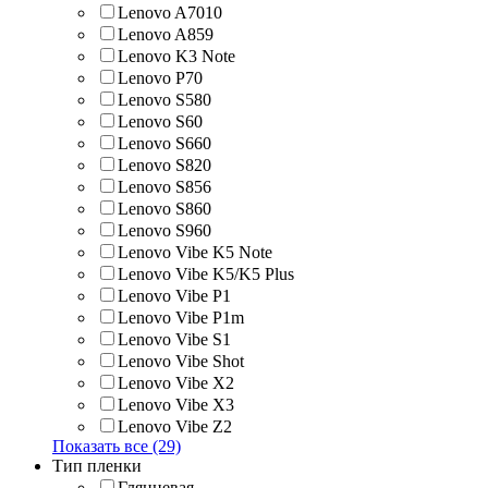
Lenovo A7010
Lenovo A859
Lenovo K3 Note
Lenovo P70
Lenovo S580
Lenovo S60
Lenovo S660
Lenovo S820
Lenovo S856
Lenovo S860
Lenovo S960
Lenovo Vibe K5 Note
Lenovo Vibe K5/K5 Plus
Lenovo Vibe P1
Lenovo Vibe P1m
Lenovo Vibe S1
Lenovo Vibe Shot
Lenovo Vibe X2
Lenovo Vibe X3
Lenovo Vibe Z2
Показать все (29)
Тип пленки
Глянцевая