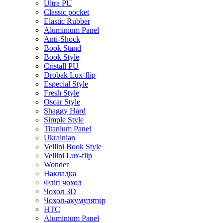
Ultra PU
Classic pocket
Elastic Rubber
Aluminium Panel
Anti-Shock
Book Stand
Book Style
Cristall PU
Drobak Lux-flip
Especial Style
Fresh Style
Oscar Style
Shaggy Hard
Simple Style
Titanium Panel
Ukrainian
Vellini Book Style
Vellini Lux-flip
Wonder
Накладка
Фліп чохол
Чохол 3D
Чохол-акумулятор
HTC
Aluminium Panel