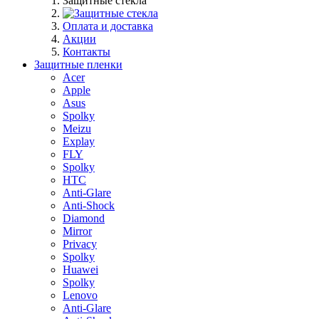
Защитные стекла
Оплата и доставка
Акции
Контакты
Защитные пленки
Acer
Apple
Asus
Spolky
Meizu
Explay
FLY
Spolky
HTC
Anti-Glare
Anti-Shock
Diamond
Mirror
Privacy
Spolky
Huawei
Spolky
Lenovo
Anti-Glare