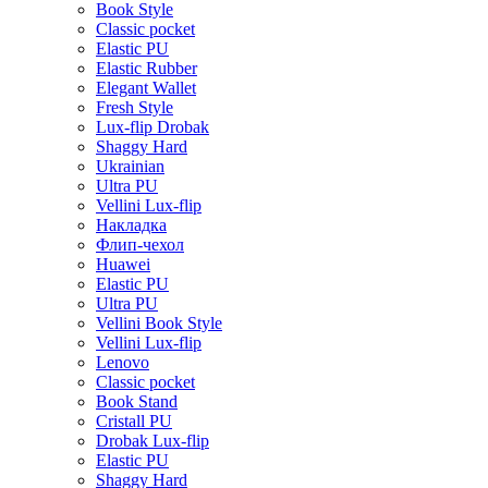
Book Style
Classic pocket
Elastic PU
Elastic Rubber
Elegant Wallet
Fresh Style
Lux-flip Drobak
Shaggy Hard
Ukrainian
Ultra PU
Vellini Lux-flip
Накладка
Флип-чехол
Huawei
Elastic PU
Ultra PU
Vellini Book Style
Vellini Lux-flip
Lenovo
Classic pocket
Book Stand
Cristall PU
Drobak Lux-flip
Elastic PU
Shaggy Hard