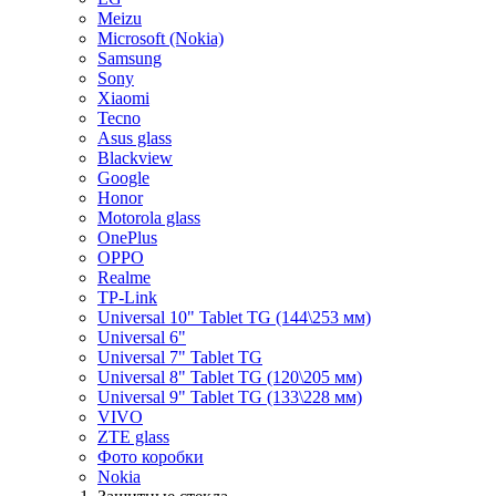
Meizu
Microsoft (Nokia)
Samsung
Sony
Xiaomi
Tecno
Asus glass
Blackview
Google
Honor
Motorola glass
OnePlus
OPPO
Realme
TP-Link
Universal 10" Tablet TG (144\253 мм)
Universal 6"
Universal 7" Tablet TG
Universal 8" Tablet TG (120\205 мм)
Universal 9" Tablet TG (133\228 мм)
VIVO
ZTE glass
Фото коробки
Nokia