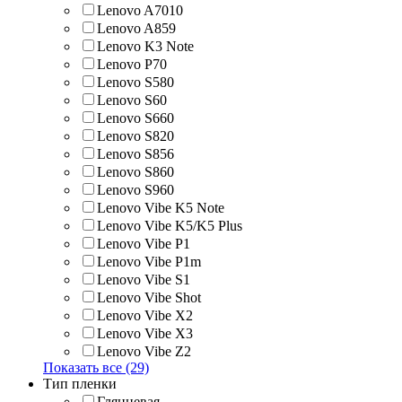
Lenovo A7010
Lenovo A859
Lenovo K3 Note
Lenovo P70
Lenovo S580
Lenovo S60
Lenovo S660
Lenovo S820
Lenovo S856
Lenovo S860
Lenovo S960
Lenovo Vibe K5 Note
Lenovo Vibe K5/K5 Plus
Lenovo Vibe P1
Lenovo Vibe P1m
Lenovo Vibe S1
Lenovo Vibe Shot
Lenovo Vibe X2
Lenovo Vibe X3
Lenovo Vibe Z2
Показать все (29)
Тип пленки
Глянцевая