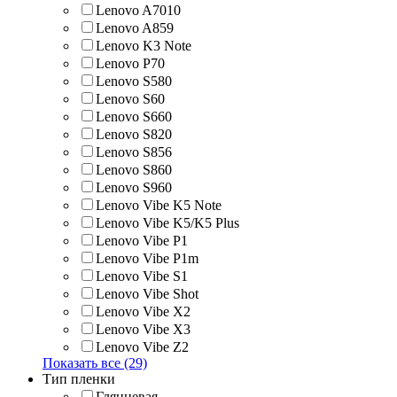
Lenovo A7010
Lenovo A859
Lenovo K3 Note
Lenovo P70
Lenovo S580
Lenovo S60
Lenovo S660
Lenovo S820
Lenovo S856
Lenovo S860
Lenovo S960
Lenovo Vibe K5 Note
Lenovo Vibe K5/K5 Plus
Lenovo Vibe P1
Lenovo Vibe P1m
Lenovo Vibe S1
Lenovo Vibe Shot
Lenovo Vibe X2
Lenovo Vibe X3
Lenovo Vibe Z2
Показать все (29)
Тип пленки
Глянцевая