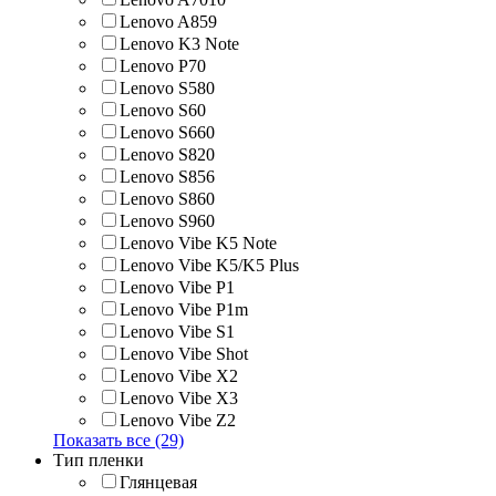
Lenovo A859
Lenovo K3 Note
Lenovo P70
Lenovo S580
Lenovo S60
Lenovo S660
Lenovo S820
Lenovo S856
Lenovo S860
Lenovo S960
Lenovo Vibe K5 Note
Lenovo Vibe K5/K5 Plus
Lenovo Vibe P1
Lenovo Vibe P1m
Lenovo Vibe S1
Lenovo Vibe Shot
Lenovo Vibe X2
Lenovo Vibe X3
Lenovo Vibe Z2
Показать все (29)
Тип пленки
Глянцевая