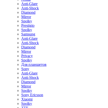
Anti-Glare
Anti-Shock
Diamond
Mirror
Spolky
Prestigio
Spolky
Samsung
Anti-Glare
Anti-Shock
Diamond
Mirror
Privacy
Spolky
Для планшетов
Sony
Anti-Glare
Anti-Shock
Diamond
Mirror
Spolky
Sony Ericsson
Xiaomi
Spolky
ZTE