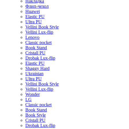
Накладка
Флип-чехол
Huawei
Elastic PU
Ultra PU
Vellini Book Style
Vellini Lux-flip
Lenovo
Classic pocket
Book Stand
Cristall PU
Drobak Lux-flip
Elastic PU
Shaggy Hard
Ukrainian
Ultra PU
Vellini Book Style
Vellini Lux-flip
Wonder
LG
Classic pocket
Book Stand
Book Style
Cristall PU
Drobak Lux-flip