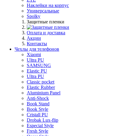
Наклейки на корпус
Универсальные
Spolky
Защитные пленки
Оплата и доставка
Акции
Контакты
Чехлы для телефонов
Xiaomi
Ultra PU
SAMSUNG
Elastic PU
Ultra PU
Classic pocket
Elastic Rubber
Aluminium Panel
Anti-Shock
Book Stand
Book Style
Cristall PU
Drobak Lux-flip
Especial Style
Fresh Style