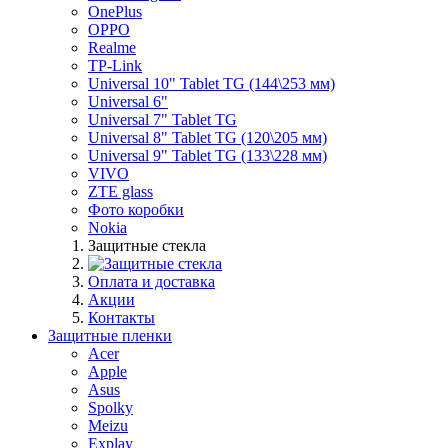
OnePlus
OPPO
Realme
TP-Link
Universal 10" Tablet TG (144\253 мм)
Universal 6"
Universal 7" Tablet TG
Universal 8" Tablet TG (120\205 мм)
Universal 9" Tablet TG (133\228 мм)
VIVO
ZTE glass
Фото коробки
Nokia
Защитные стекла
Оплата и доставка
Акции
Контакты
Защитные пленки
Acer
Apple
Asus
Spolky
Meizu
Explay