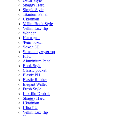
Oscar Style
Shaggy Hard
Simple Style
Titanium Panel
Ukrainian
Vellini Book Style
Vellini Lux-flip
Wonder
Накладка
Фліп чохол
Чохол 3D
Чохол-акумулятор
HTC
Aluminium Panel
Book Style
Classic pocket
Elastic PU
Elastic Rubber
Elegant Wallet
Fresh Style
Lux-flip Drobak
Shaggy Hard
Ukrainian
Ultra PU
Vellini Lux-flip