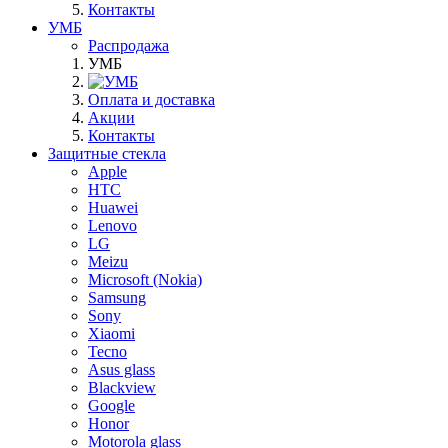
Контакты
УМБ
Распродажа
УМБ
Оплата и доставка
Акции
Контакты
Защитные стекла
Apple
HTC
Huawei
Lenovo
LG
Meizu
Microsoft (Nokia)
Samsung
Sony
Xiaomi
Tecno
Asus glass
Blackview
Google
Honor
Motorola glass