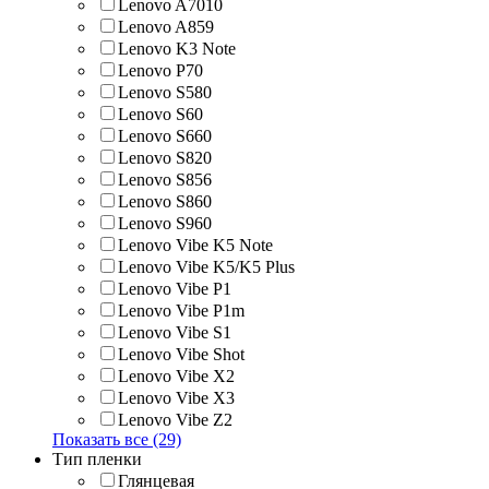
Lenovo A7010
Lenovo A859
Lenovo K3 Note
Lenovo P70
Lenovo S580
Lenovo S60
Lenovo S660
Lenovo S820
Lenovo S856
Lenovo S860
Lenovo S960
Lenovo Vibe K5 Note
Lenovo Vibe K5/K5 Plus
Lenovo Vibe P1
Lenovo Vibe P1m
Lenovo Vibe S1
Lenovo Vibe Shot
Lenovo Vibe X2
Lenovo Vibe X3
Lenovo Vibe Z2
Показать все (29)
Тип пленки
Глянцевая