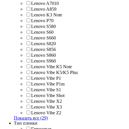
Lenovo A7010
Lenovo A859
Lenovo K3 Note
Lenovo P70
Lenovo S580
Lenovo S60
Lenovo S660
Lenovo S820
Lenovo S856
Lenovo S860
Lenovo S960
Lenovo Vibe K5 Note
Lenovo Vibe K5/K5 Plus
Lenovo Vibe P1
Lenovo Vibe P1m
Lenovo Vibe S1
Lenovo Vibe Shot
Lenovo Vibe X2
Lenovo Vibe X3
Lenovo Vibe Z2
Показать все (29)
Тип пленки
Глянцевая