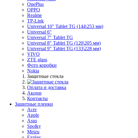
OnePlus
OPPO
Realme
TP-Link
Universal 10" Tablet TG (144\253 мм)
Universal 6"
Universal 7" Tablet TG
Universal 8" Tablet TG (120\205 мм)
Universal 9" Tablet TG (133\228 мм)
VIVO
ZTE glass
Фото коробки
Nokia
Защитные стекла
Оплата и доставка
Акции
Контакты
Защитные пленки
Acer
Apple
Asus
Spolky
Meizu
Explay