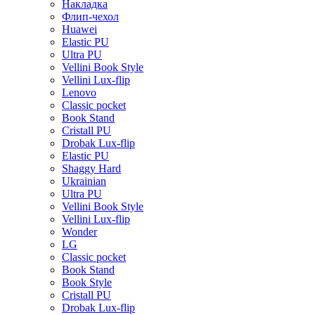
Накладка
Флип-чехол
Huawei
Elastic PU
Ultra PU
Vellini Book Style
Vellini Lux-flip
Lenovo
Classic pocket
Book Stand
Cristall PU
Drobak Lux-flip
Elastic PU
Shaggy Hard
Ukrainian
Ultra PU
Vellini Book Style
Vellini Lux-flip
Wonder
LG
Classic pocket
Book Stand
Book Style
Cristall PU
Drobak Lux-flip