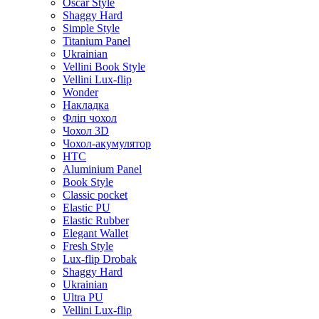
Oscar Style
Shaggy Hard
Simple Style
Titanium Panel
Ukrainian
Vellini Book Style
Vellini Lux-flip
Wonder
Накладка
Фліп чохол
Чохол 3D
Чохол-акумулятор
HTC
Aluminium Panel
Book Style
Classic pocket
Elastic PU
Elastic Rubber
Elegant Wallet
Fresh Style
Lux-flip Drobak
Shaggy Hard
Ukrainian
Ultra PU
Vellini Lux-flip