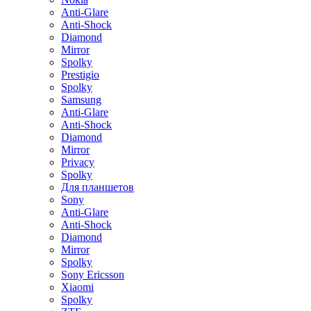
Anti-Glare
Anti-Shock
Diamond
Mirror
Spolky
Prestigio
Spolky
Samsung
Anti-Glare
Anti-Shock
Diamond
Mirror
Privacy
Spolky
Для планшетов
Sony
Anti-Glare
Anti-Shock
Diamond
Mirror
Spolky
Sony Ericsson
Xiaomi
Spolky