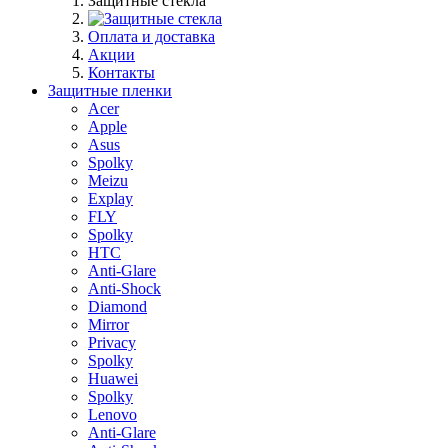
Защитные стекла
Оплата и доставка
Акции
Контакты
Защитные пленки
Acer
Apple
Asus
Spolky
Meizu
Explay
FLY
Spolky
HTC
Anti-Glare
Anti-Shock
Diamond
Mirror
Privacy
Spolky
Huawei
Spolky
Lenovo
Anti-Glare