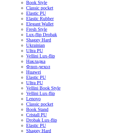
Book Style
Classic pocket
Elastic PU
Elastic Rubber
Elegant Wallet
Fresh Style
Lux-flip Drobak
Shaggy Hard
Ukrainian
Ultra PU
Vellini Lux-flip
Накладка
Флип-чехол
Huawei
Elastic PU
Ultra PU
Vellini Book Style
Vellini Lux-flip
Lenovo
Classic pocket
Book Stand
Cristall PU
Drobak Lux-flip
Elastic PU
Shaggy Hard