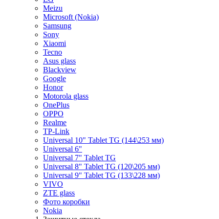
Meizu
Microsoft (Nokia)
Samsung
Sony
Xiaomi
Tecno
Asus glass
Blackview
Google
Honor
Motorola glass
OnePlus
OPPO
Realme
TP-Link
Universal 10" Tablet TG (144\253 мм)
Universal 6"
Universal 7" Tablet TG
Universal 8" Tablet TG (120\205 мм)
Universal 9" Tablet TG (133\228 мм)
VIVO
ZTE glass
Фото коробки
Nokia