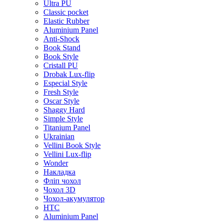
Ultra PU
Classic pocket
Elastic Rubber
Aluminium Panel
Anti-Shock
Book Stand
Book Style
Cristall PU
Drobak Lux-flip
Especial Style
Fresh Style
Oscar Style
Shaggy Hard
Simple Style
Titanium Panel
Ukrainian
Vellini Book Style
Vellini Lux-flip
Wonder
Накладка
Фліп чохол
Чохол 3D
Чохол-акумулятор
HTC
Aluminium Panel