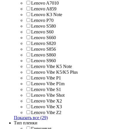
Lenovo A7010
Lenovo A859
Lenovo K3 Note
Lenovo P70
Lenovo S580
Lenovo S60
Lenovo S660
Lenovo S820
Lenovo S856
Lenovo S860
Lenovo S960
Lenovo Vibe K5 Note
Lenovo Vibe K5/K5 Plus
Lenovo Vibe P1
Lenovo Vibe P1m
Lenovo Vibe S1
Lenovo Vibe Shot
Lenovo Vibe X2
Lenovo Vibe X3
Lenovo Vibe Z2
Показать все (29)
Тип пленки
Глянцевая