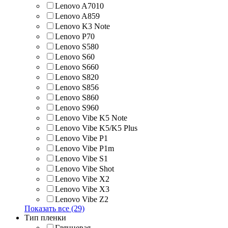
Lenovo A7010
Lenovo A859
Lenovo K3 Note
Lenovo P70
Lenovo S580
Lenovo S60
Lenovo S660
Lenovo S820
Lenovo S856
Lenovo S860
Lenovo S960
Lenovo Vibe K5 Note
Lenovo Vibe K5/K5 Plus
Lenovo Vibe P1
Lenovo Vibe P1m
Lenovo Vibe S1
Lenovo Vibe Shot
Lenovo Vibe X2
Lenovo Vibe X3
Lenovo Vibe Z2
Показать все (29)
Тип пленки
Глянцевая