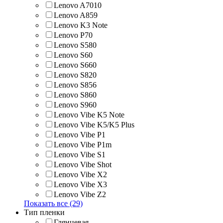
Lenovo A7010
Lenovo A859
Lenovo K3 Note
Lenovo P70
Lenovo S580
Lenovo S60
Lenovo S660
Lenovo S820
Lenovo S856
Lenovo S860
Lenovo S960
Lenovo Vibe K5 Note
Lenovo Vibe K5/K5 Plus
Lenovo Vibe P1
Lenovo Vibe P1m
Lenovo Vibe S1
Lenovo Vibe Shot
Lenovo Vibe X2
Lenovo Vibe X3
Lenovo Vibe Z2
Показать все (29)
Тип пленки
Глянцевая