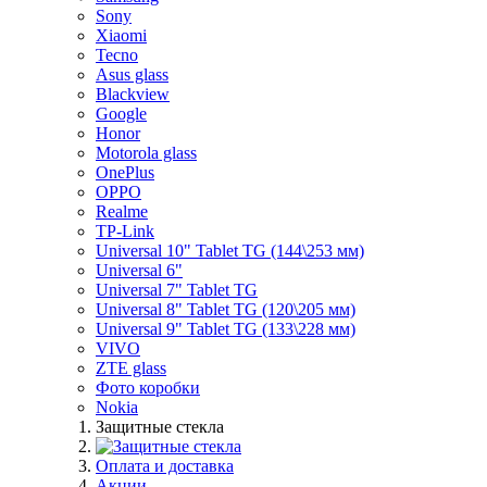
Sony
Xiaomi
Tecno
Asus glass
Blackview
Google
Honor
Motorola glass
OnePlus
OPPO
Realme
TP-Link
Universal 10" Tablet TG (144\253 мм)
Universal 6"
Universal 7" Tablet TG
Universal 8" Tablet TG (120\205 мм)
Universal 9" Tablet TG (133\228 мм)
VIVO
ZTE glass
Фото коробки
Nokia
Защитные стекла
Оплата и доставка
Акции