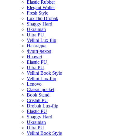
Elastic Rubber
Elegant Wallet
Fresh Style
Lux-flip Drobak
Shaggy Hard
Ukrainian
Ultra PU
Vellini Lux-flip
Накладка
Флип-чехол
Huawei
Elastic PU
Ultra PU
Vellini Book Style
Vellini Lux-flip
Lenovo
Classic pocket
Book Stand
Cristall PU
Drobak Lux-flip
Elastic PU
Shaggy Hard
Ukrainian
Ultra PU
Vellini Book Style