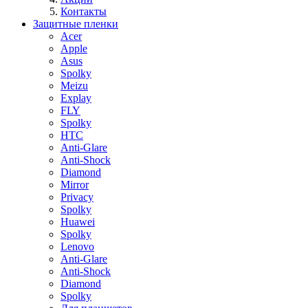
Контакты
Защитные пленки
Acer
Apple
Asus
Spolky
Meizu
Explay
FLY
Spolky
HTC
Anti-Glare
Anti-Shock
Diamond
Mirror
Privacy
Spolky
Huawei
Spolky
Lenovo
Anti-Glare
Anti-Shock
Diamond
Spolky