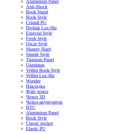
Aluminium Panel
Anti-Shock
Book Stand
Book Style
Cristall PU
Drobak Lux-flip
Especial Style
Fresh Style
Oscar Style
Shaggy Hard
Simple Style
Titanium Panel
Ukrainian
Vellini Book Style
Vellini Lux-flip
Wonder
Накладка
Фліп чохол
Чохол 3D
Чохол-акумулятор
HTC
Aluminium Panel
Book Style
Classic pocket
Elastic PU