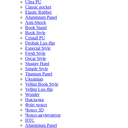
Ultra PU
Classic pocket
Elastic Rubber
Aluminium Panel
Anti-Shock
Book Stand
Book Style
Cristall PU
Drobak Lux-flip
Especial Style
Fresh Style
Oscar Style
Shaggy Hard
Simple Style
Titanium Panel
Ukrainian
Vellini Book Style
Vellini Lux-flip
Wonder
Накладка
Фліп чохол
Чохол 3D
Чохол-акумулятор
HTC
Aluminium Panel