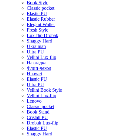
Book Style
Classic pocket
Elastic PU
Elastic Rubber
Elegant Wallet
Fresh Style
Lux-flip Drobak
Shaggy Hard
Ukrainian
Ultra PU
Vellini Lux-flip
Накладка
Флип-чехол
Huawei
Elastic PU
Ultra PU
Vellini Book Style
Vellini Lux-flip
Lenovo
Classic pocket
Book Stand
Cristall PU
Drobak Lux-flip
Elastic PU
Shaggy Hard