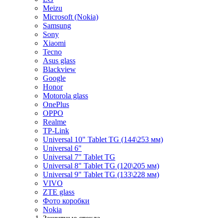
Meizu
Microsoft (Nokia)
Samsung
Sony
Xiaomi
Tecno
Asus glass
Blackview
Google
Honor
Motorola glass
OnePlus
OPPO
Realme
TP-Link
Universal 10" Tablet TG (144\253 мм)
Universal 6"
Universal 7" Tablet TG
Universal 8" Tablet TG (120\205 мм)
Universal 9" Tablet TG (133\228 мм)
VIVO
ZTE glass
Фото коробки
Nokia