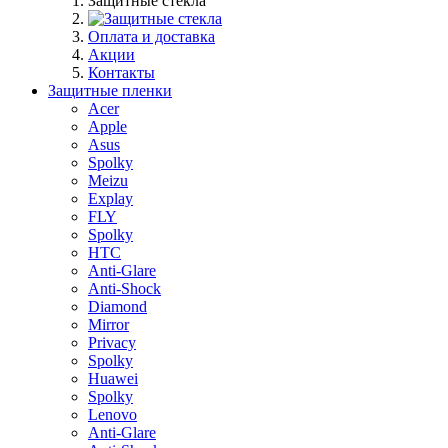
Защитные стекла
Оплата и доставка
Акции
Контакты
Защитные пленки
Acer
Apple
Asus
Spolky
Meizu
Explay
FLY
Spolky
HTC
Anti-Glare
Anti-Shock
Diamond
Mirror
Privacy
Spolky
Huawei
Spolky
Lenovo
Anti-Glare