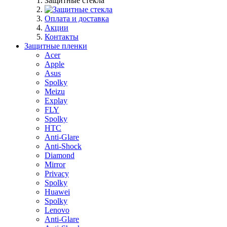
Защитные стекла
Оплата и доставка
Акции
Контакты
Защитные пленки
Acer
Apple
Asus
Spolky
Meizu
Explay
FLY
Spolky
HTC
Anti-Glare
Anti-Shock
Diamond
Mirror
Privacy
Spolky
Huawei
Spolky
Lenovo
Anti-Glare