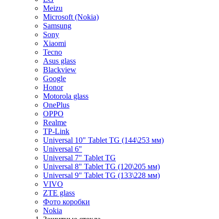
Meizu
Microsoft (Nokia)
Samsung
Sony
Xiaomi
Tecno
Asus glass
Blackview
Google
Honor
Motorola glass
OnePlus
OPPO
Realme
TP-Link
Universal 10" Tablet TG (144\253 мм)
Universal 6"
Universal 7" Tablet TG
Universal 8" Tablet TG (120\205 мм)
Universal 9" Tablet TG (133\228 мм)
VIVO
ZTE glass
Фото коробки
Nokia