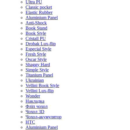
Ultra PU
Classic pocket
Elastic Rubber
Aluminium Panel
Anti-Shock
Book Stand
Book Style
Cristall PU
Drobak Lux-flip
Especial Style
Fresh Style
Oscar Style
Shaggy Hard
Simple Style
Titanium Panel
Ukrainian
Vellini Book Style
Vellini Lux-flip
Wonder
Накладка
Фліп чохол
Чохол 3D
Чохол-акумулятор
HTC
Aluminium Panel