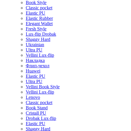
Book Style
Classic pocket
Elastic PU
Elastic Rubber
Elegant Wallet
Fresh Style
Lux-flip Drobak
Shaggy Hard
Ukrainian
Ultra PU
Vellini Lux-flip
Накладка
Флип-чехол
Huawei
Elastic PU
Ultra PU
Vellini Book Style
Vellini Lux-flip
Lenovo
Classic pocket
Book Stand
Cristall PU
Drobak Lux-flip
Elastic PU
Shaggy Hard