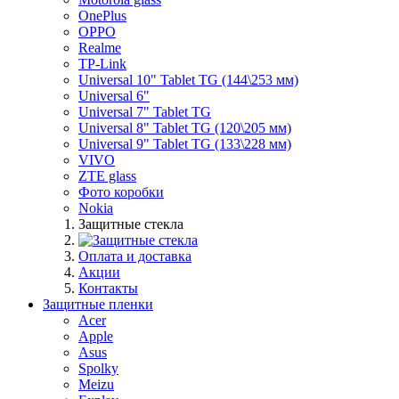
OnePlus
OPPO
Realme
TP-Link
Universal 10" Tablet TG (144\253 мм)
Universal 6"
Universal 7" Tablet TG
Universal 8" Tablet TG (120\205 мм)
Universal 9" Tablet TG (133\228 мм)
VIVO
ZTE glass
Фото коробки
Nokia
Защитные стекла
Оплата и доставка
Акции
Контакты
Защитные пленки
Acer
Apple
Asus
Spolky
Meizu