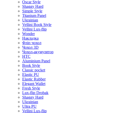
Oscar Style
Shaggy Hard
Simple Style
Titanium Panel
Ukrainian
Vellini Book Style
Vellini Lux-flip
Wonder
Накладка
Фліп чохол
Чохол 3D
Чохол-акумулятор
HTC
Aluminium Panel
Book Style
Classic pocket
Elastic PU
Elastic Rubber
Elegant Wallet
Fresh Style
Lux-flip Drobak
Shaggy Hard
Ukrainian
Ultra PU
Vellini Lux-flip