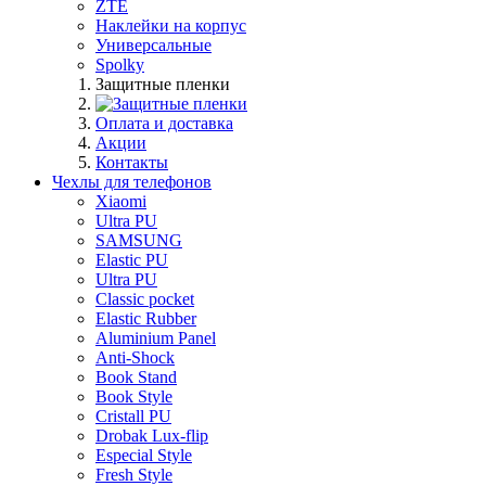
ZTE
Наклейки на корпус
Универсальные
Spolky
Защитные пленки
Оплата и доставка
Акции
Контакты
Чехлы для телефонов
Xiaomi
Ultra PU
SAMSUNG
Elastic PU
Ultra PU
Classic pocket
Elastic Rubber
Aluminium Panel
Anti-Shock
Book Stand
Book Style
Cristall PU
Drobak Lux-flip
Especial Style
Fresh Style