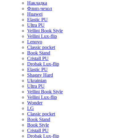
Накладка
Флип-чехол
Huawei
Elastic PU
Ultra PU
Vellini Book Style
Vellini Lux-flip
Lenovo
Classic pocket
Book Stand
Cristall PU
Drobak Lux-flip
Elastic PU
Shaggy Hard
Ukrainian
Ultra PU
Vellini Book Style
Vellini Lux-flip
Wonder
LG
Classic pocket
Book Stand
Book Style
Cristall PU
Drobak Lux-flip